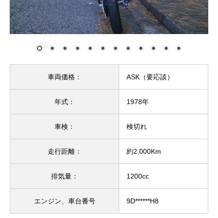
車両価格：
ASK（要応談）
年式：
1978年
車検：
検切れ
走行距離：
約2,000Km
排気量：
1200cc
エンジン、車台番号
9D******H8