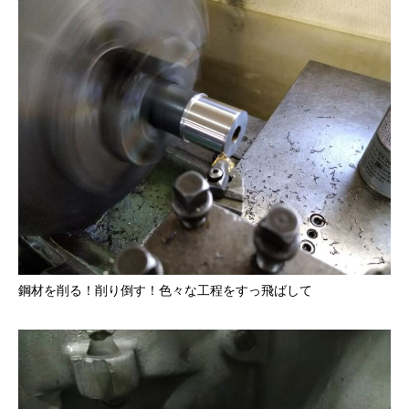
鋼材を削る！削り倒す！色々な工程をすっ飛ばして